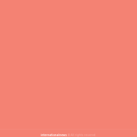
internationalnews
© All rights reservd.