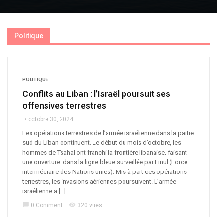
Politique
POLITIQUE
Conflits au Liban : l’Israël poursuit ses
offensives terrestres
octobre 30, 2024
Les opérations terrestres de l’armée israélienne dans la partie
sud du Liban continuent. Le début du mois d’octobre, les
hommes de Tsahal ont franchi la frontière libanaise, faisant
une ouverture dans la ligne bleue surveillée par Finul (Force
intermédiaire des Nations unies). Mis à part ces opérations
terrestres, les invasions aériennes poursuivent. L’armée
israélienne a […]
chat_bubble
visibility
0 Comment
320 vues