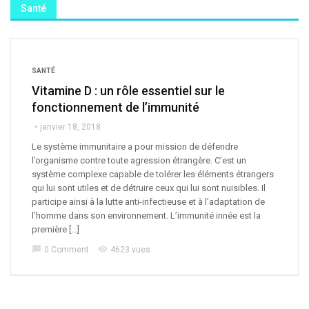
Santé
SANTÉ
Vitamine D : un rôle essentiel sur le
fonctionnement de l’immunité
janvier 18, 2018
Le système immunitaire a pour mission de défendre
l’organisme contre toute agression étrangère. C’est un
système complexe capable de tolérer les éléments étrangers
qui lui sont utiles et de détruire ceux qui lui sont nuisibles. Il
participe ainsi à la lutte anti-infectieuse et à l’adaptation de
l’homme dans son environnement. L’immunité innée est la
première […]
chat_bubble
visibility
0 Comment
4623 vues