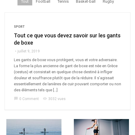
Tout
Football
Tennis
Basket-ball
Rugby
SPORT
Tout ce que vous devez savoir sur les gants
de boxe
juillet 9, 2019
Les gants de boxe vous protègent, vous et votre adversaire.
La forme la plus ancienne de gant de boxe est née en Grèce
(cestus) et consistait en quelque chose destiné à infliger
douleur et souffrance plutôt que de la réduire. Il s’agissait
essentiellement de lanières de cuir pouvant comporter ou non
des éléments tels que […]
chat_bubble
visibility
0 Comment
3032 vues