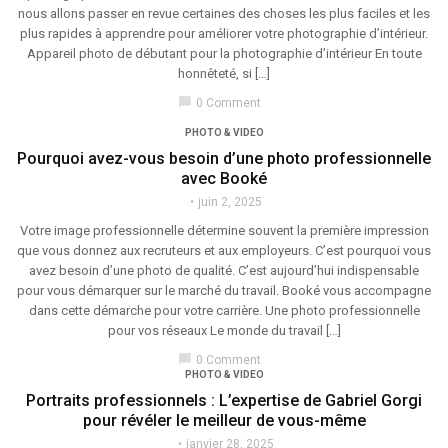
nous allons passer en revue certaines des choses les plus faciles et les
plus rapides à apprendre pour améliorer votre photographie d’intérieur.
Appareil photo de débutant pour la photographie d’intérieur En toute
honnêteté, si […]
chat_bubble
0 Comment
PHOTO & VIDEO
Pourquoi avez-vous besoin d’une photo professionnelle
avec Booké
juin 2, 2025
Votre image professionnelle détermine souvent la première impression
que vous donnez aux recruteurs et aux employeurs. C’est pourquoi vous
avez besoin d’une photo de qualité. C’est aujourd’hui indispensable
pour vous démarquer sur le marché du travail. Booké vous accompagne
dans cette démarche pour votre carrière. Une photo professionnelle
pour vos réseaux Le monde du travail […]
chat_bubble
0 Comment
PHOTO & VIDEO
Portraits professionnels : L’expertise de Gabriel Gorgi
pour révéler le meilleur de vous-même
janvier 28, 2025