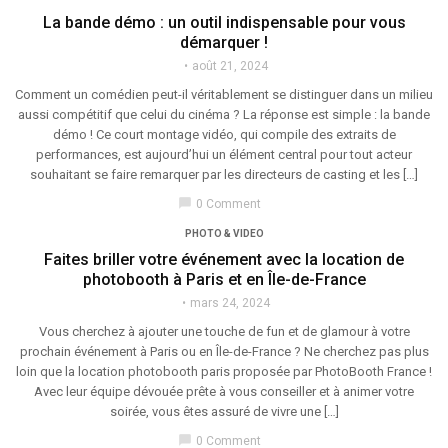
La bande démo : un outil indispensable pour vous
démarquer !
août 21, 2024
Comment un comédien peut-il véritablement se distinguer dans un milieu
aussi compétitif que celui du cinéma ? La réponse est simple : la bande
démo ! Ce court montage vidéo, qui compile des extraits de
performances, est aujourd’hui un élément central pour tout acteur
souhaitant se faire remarquer par les directeurs de casting et les […]
chat_bubble
0 Comment
PHOTO & VIDEO
Faites briller votre événement avec la location de
photobooth à Paris et en Île-de-France
mars 24, 2024
Vous cherchez à ajouter une touche de fun et de glamour à votre
prochain événement à Paris ou en Île-de-France ? Ne cherchez pas plus
loin que la location photobooth paris proposée par PhotoBooth France !
Avec leur équipe dévouée prête à vous conseiller et à animer votre
soirée, vous êtes assuré de vivre une […]
chat_bubble
0 Comment