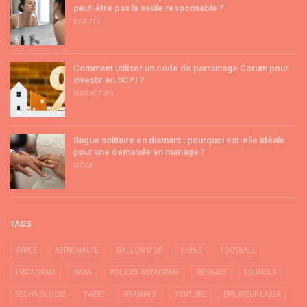
peut-être pas la seule responsable ?
BEAUTÉ
Comment utiliser un code de parrainage Corum pour
investir en SCPI ?
MARKETING
Bague solitaire en diamant : pourquoi est-elle idéale
pour une demande en mariage ?
MODE
TAGS
APPLE
ASTRONAUTE
BALLON D'OR
CHINE
FOOTBALL
INSTAGRAM
NASA
POLICES INSTAGRAM
RÉGIMES
SOURCILS
TECHNOLOGIE
TWEET
VITAMIN D
YOUTUBE
ÉPILATEUR LASER