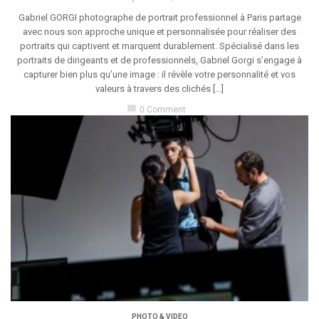
Gabriel GORGI photographe de portrait professionnel à Paris partage
avec nous son approche unique et personnalisée pour réaliser des
portraits qui captivent et marquent durablement. Spécialisé dans les
portraits de dirigeants et de professionnels, Gabriel Gorgi s’engage à
capturer bien plus qu’une image : il révèle votre personnalité et vos
valeurs à travers des clichés […]
chat_bubble
0 Comment
PHOTO & VIDEO