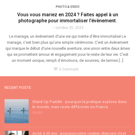
PHOTO & VIDEO
Vous vous mariez en 2024 ? Faites appel à un
photographe pour immortaliser l’évènement.
octobre 20, 2023
Le mariage, un événement d’une vie qui mérite d’être immortalisé Le
mariage, c’est bien plus qu’une simple cérémonie. C’est un événement
qui marque le début d’une nouvelle aventure, une union entre deux âmes
qui se promettent amour et engagement pour le reste de leur vie. C’est
un moment unique, rempli d’émotions, de sourires, de larmes […]
chat_bubble
0 Comment
RECENT POSTS
Stand Up Paddle : pourquoi la pratique explose dans
le monde, mais reste différente en France
SPORT
Acné à 30 ans : pourquoi votre routine skincare n’est