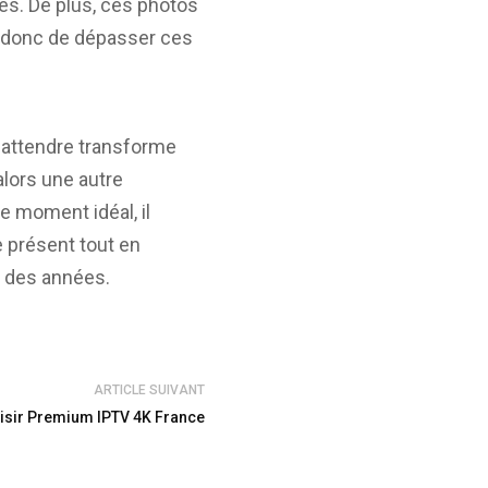
es. De plus, ces photos
t donc de dépasser ces
s attendre transforme
lors une autre
e moment idéal, il
e présent tout en
l des années.
ARTICLE SUIVANT
oisir Premium IPTV 4K France