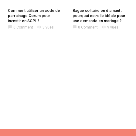
Comment utiliser un code de
Bague solitaire en diamant :
parrainage Corum pour
pourquoi est-elle idéale pour
investir en SCPI ?
une demande en mariage ?
chat_bubble
visibility
chat_bubble
visibility
0 Comment
8 vues
0 Comment
9 vues