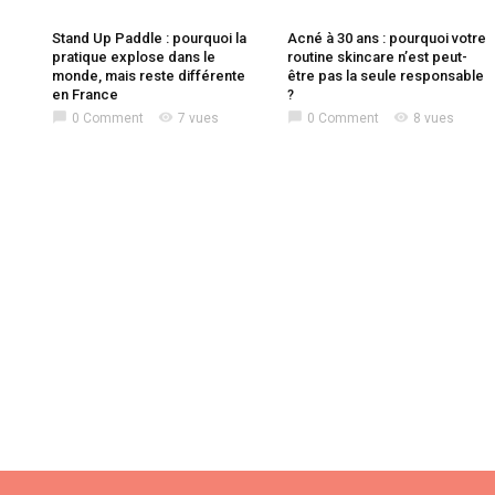
Stand Up Paddle : pourquoi la
Acné à 30 ans : pourquoi votre
pratique explose dans le
routine skincare n’est peut-
monde, mais reste différente
être pas la seule responsable
en France
?
chat_bubble
visibility
chat_bubble
visibility
0 Comment
7 vues
0 Comment
8 vues