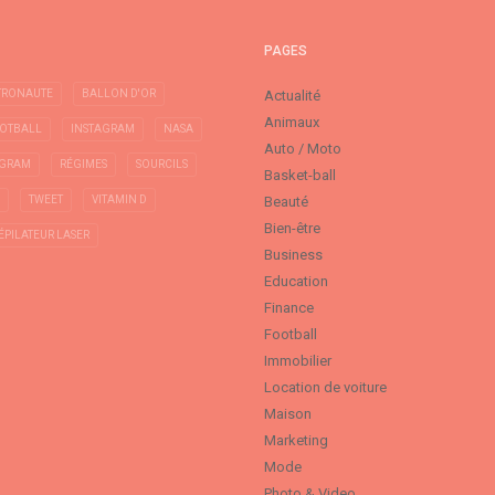
PAGES
TRONAUTE
BALLON D'OR
Actualité
Animaux
OTBALL
INSTAGRAM
NASA
Auto / Moto
AGRAM
RÉGIMES
SOURCILS
Basket-ball
TWEET
VITAMIN D
Beauté
Bien-être
ÉPILATEUR LASER
Business
Education
Finance
Football
Immobilier
Location de voiture
Maison
Marketing
Mode
Photo & Video