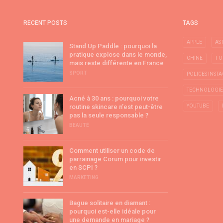
RECENT POSTS
TAGS
APPLE
AS
Stand Up Paddle : pourquoi la
pratique explose dans le monde,
CHINE
FO
mais reste différente en France
SPORT
POLICES INST
TECHNOLOGIE
Acné à 30 ans : pourquoi votre
routine skincare n’est peut-être
YOUTUBE
pas la seule responsable ?
BEAUTÉ
Comment utiliser un code de
parrainage Corum pour investir
en SCPI ?
MARKETING
Bague solitaire en diamant :
pourquoi est-elle idéale pour
une demande en mariage ?