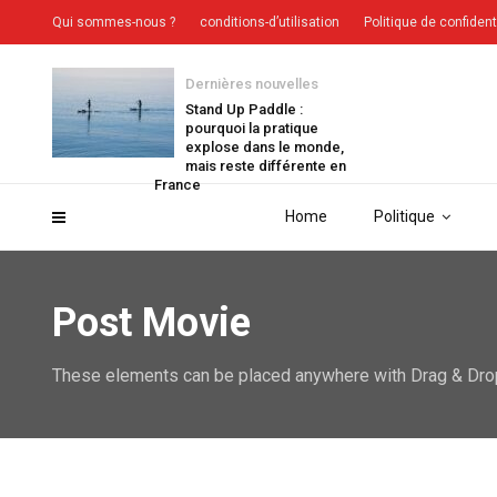
Qui sommes-nous ?
conditions-d’utilisation
Politique de confident
Dernières nouvelles
Stand Up Paddle :
pourquoi la pratique
explose dans le monde,
mais reste différente en
France
Home
Politique
Post Movie
These elements can be placed anywhere with Drag & Drop 