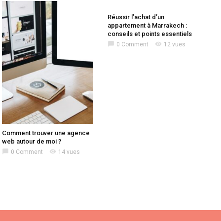
Réussir l’achat d’un
appartement à Marrakech :
conseils et points essentiels
chat_bubble
visibility
0 Comment
12 vues
Comment trouver une agence
web autour de moi ?
chat_bubble
visibility
0 Comment
14 vues