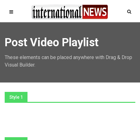
Post Video Playlist
These elements can be placed anywhere with Drag & Drop
Visual Builder.
Style 1