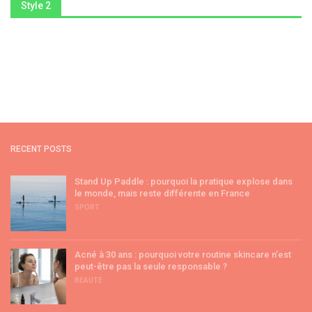
Style 2
RECENT POSTS
Stand Up Paddle : pourquoi la pratique explose dans
le monde, mais reste différente en France
SPORT
Acné à 30 ans : pourquoi votre routine skincare n’est
peut-être pas la seule responsable ?
BEAUTÉ