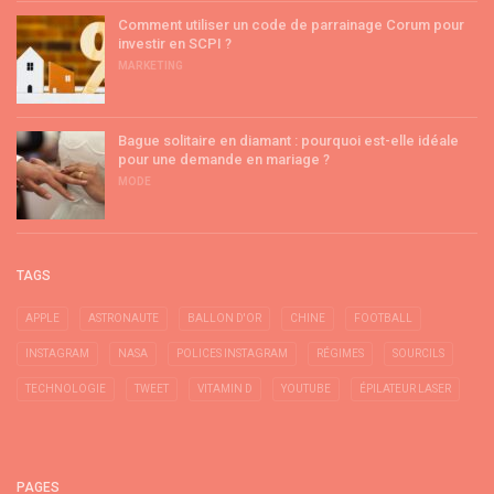
Comment utiliser un code de parrainage Corum pour
investir en SCPI ?
MARKETING
Bague solitaire en diamant : pourquoi est-elle idéale
pour une demande en mariage ?
MODE
TAGS
APPLE
ASTRONAUTE
BALLON D'OR
CHINE
FOOTBALL
INSTAGRAM
NASA
POLICES INSTAGRAM
RÉGIMES
SOURCILS
TECHNOLOGIE
TWEET
VITAMIN D
YOUTUBE
ÉPILATEUR LASER
PAGES