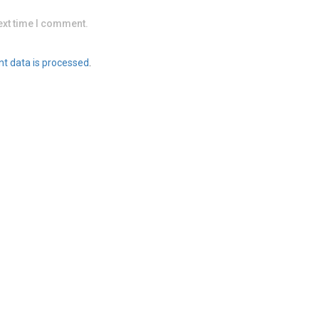
ext time I comment.
t data is processed
.