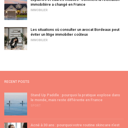
immobilière a changé en France
IMMOBILIER
Les situations où consulter un avocat Bordeaux peut
éviter un litige immobilier coûteux
IMMOBILIER
RECENT POSTS
Stand Up Paddle : pourquoi la pratique explose dans
le monde, mais reste différente en France
SPORT
Acné à 30 ans : pourquoi votre routine skincare n’est