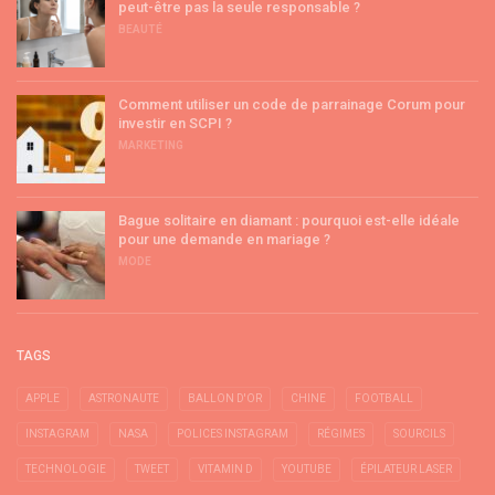
peut-être pas la seule responsable ?
BEAUTÉ
Comment utiliser un code de parrainage Corum pour
investir en SCPI ?
MARKETING
Bague solitaire en diamant : pourquoi est-elle idéale
pour une demande en mariage ?
MODE
TAGS
APPLE
ASTRONAUTE
BALLON D'OR
CHINE
FOOTBALL
INSTAGRAM
NASA
POLICES INSTAGRAM
RÉGIMES
SOURCILS
TECHNOLOGIE
TWEET
VITAMIN D
YOUTUBE
ÉPILATEUR LASER