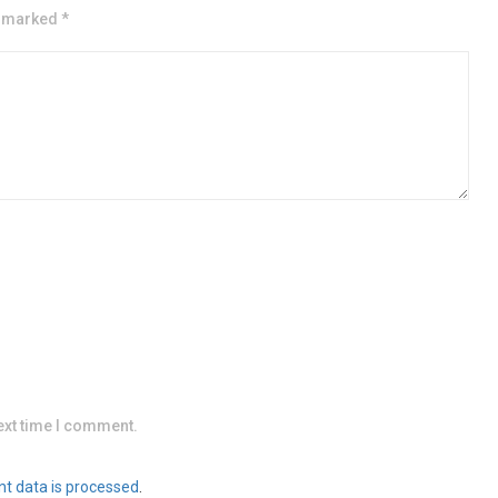
e marked *
ext time I comment.
t data is processed
.