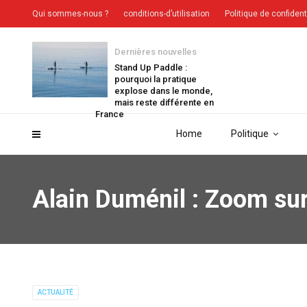
Qui sommes-nous ?
conditions-d’utilisation
Politique de confident
Dernières nouvelles
Stand Up Paddle :
pourquoi la pratique
explose dans le monde,
mais reste différente en
France
Home
Politique
Alain Duménil : Zoom sur
ACTUALITÉ