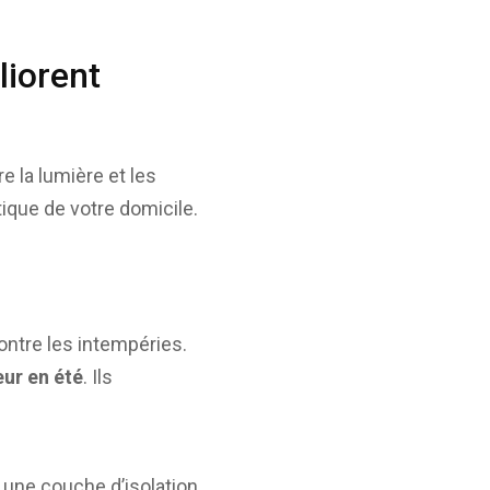
liorent
e la lumière et les
tique de votre domicile.
ontre les intempéries.
eur en été
. Ils
 une couche d’isolation