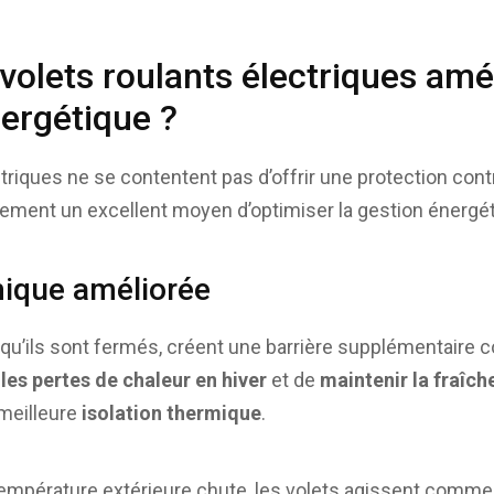
volets roulants électriques amé
énergétique ?
triques ne se contentent pas d’offrir une protection contr
galement un excellent moyen d’optimiser la gestion énergé
mique améliorée
rsqu’ils sont fermés, créent une barrière supplémentaire c
 les pertes de chaleur en hiver
et de
maintenir la fraîch
 meilleure
isolation thermique
.
 température extérieure chute, les volets agissent comme