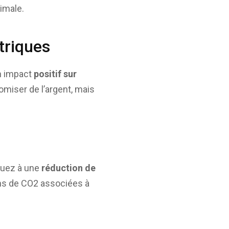
ximale.
triques
un impact
positif sur
miser de l’argent, mais
ibuez à une
réduction de
ons de CO2 associées à