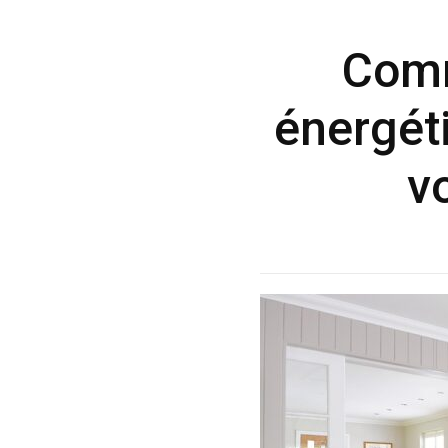
Comm
énergét
v