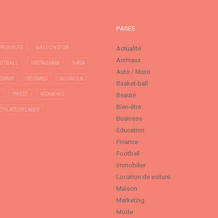
PAGES
TRONAUTE
BALLON D'OR
Actualité
Animaux
OTBALL
INSTAGRAM
NASA
Auto / Moto
AGRAM
RÉGIMES
SOURCILS
Basket-ball
TWEET
VITAMIN D
Beauté
Bien-être
ÉPILATEUR LASER
Business
Education
Finance
Football
Immobilier
Location de voiture
Maison
Marketing
Mode