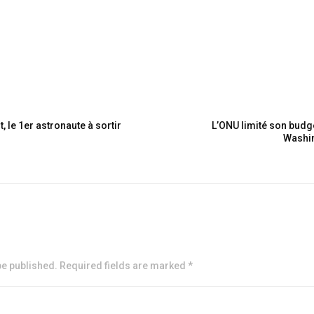
 le 1er astronaute à sortir
L’ONU limité son budge
Washin
be published. Required fields are marked *