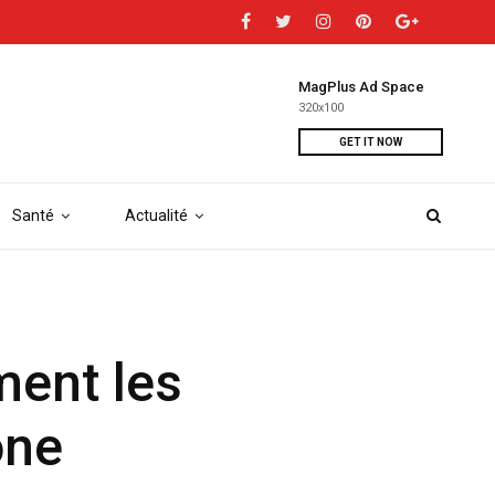
MagPlus Ad Space
320x100
GET IT NOW
Santé
Actualité
ment les
one