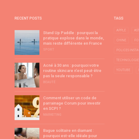
RECENT POSTS
TAGS
APPLE
AS
Stand Up Paddle : pourquoi la
pratique explose dans le monde,
CHINE
FO
mais reste différente en France
SPORT
POLICES INST
TECHNOLOGIE
Acné à 30 ans : pourquoi votre
routine skincare n’est peut-être
YOUTUBE
pas la seule responsable ?
BEAUTÉ
Comment utiliser un code de
parrainage Corum pour investir
en SCPI ?
MARKETING
Bague solitaire en diamant :
pourquoi est-elle idéale pour