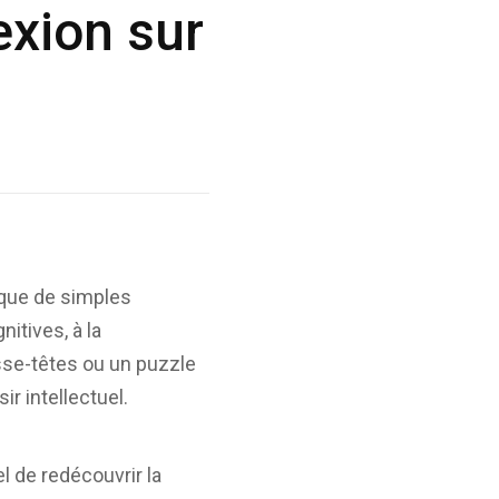
exion sur
s que de simples
itives, à la
asse-têtes ou un puzzle
ir intellectuel.
el de redécouvrir la