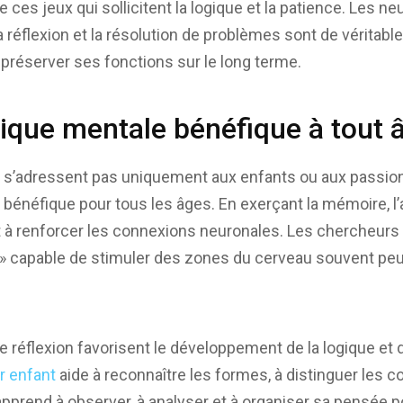
e ces jeux qui sollicitent la logique et la patience. Les n
la réflexion et la résolution de problèmes sont de véritab
 préserver ses fonctions sur le long terme.
que mentale bénéfique à tout 
e s’adressent pas uniquement aux enfants ou aux passionn
 bénéfique pour tous les âges. En exerçant la mémoire, l’a
nt à renforcer les connexions neuronales. Les chercheurs p
» capable de stimuler des zones du cerveau souvent peu 
de réflexion favorisent le développement de la logique et d
r enfant
aide à reconnaître les formes, à distinguer les cou
 apprend à observer, à analyser et à organiser sa pensée p