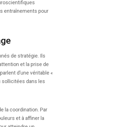
euroscientifiques
les entraînements pour
âge
és de stratégie. Ils
ttention et la prise de
arlent d’une véritable «
sollicitées dans les
e la coordination. Par
leurs et à affiner la
our atteindre un