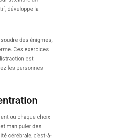
tif, développe la
 Résoudre des énigmes,
terme. Ces exercices
istraction est
 chez les personnes
entration
ment ou chaque choix
r et manipuler des
té cérébrale, c’est-à-