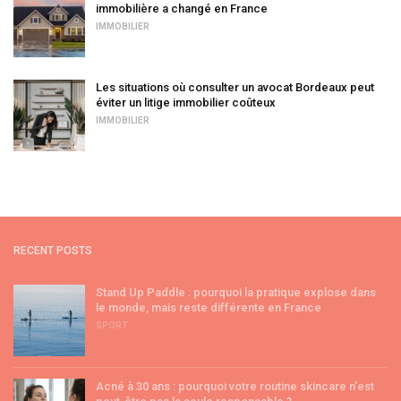
immobilière a changé en France
IMMOBILIER
Les situations où consulter un avocat Bordeaux peut
éviter un litige immobilier coûteux
IMMOBILIER
RECENT POSTS
Stand Up Paddle : pourquoi la pratique explose dans
le monde, mais reste différente en France
SPORT
Acné à 30 ans : pourquoi votre routine skincare n’est