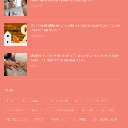
peut-être pas la seule responsable ?
BEAUTÉ
Comment utiliser un code de parrainage Corum pour
investir en SCPI ?
MARKETING
Bague solitaire en diamant : pourquoi est-elle idéale
pour une demande en mariage ?
MODE
TAGS
APPLE
ASTRONAUTE
BALLON D'OR
CHINE
FOOTBALL
INSTAGRAM
NASA
POLICES INSTAGRAM
RÉGIMES
SOURCILS
TECHNOLOGIE
TWEET
VITAMIN D
YOUTUBE
ÉPILATEUR LASER