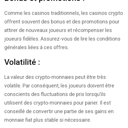
Comme les casinos traditionnels, les casinos crypto
offrent souvent des bonus et des promotions pour
attirer de nouveaux joueurs et récompenser les
joueurs fidèles. Assurez-vous de lire les conditions
générales liées à ces offres.
Volatilité :
La valeur des crypto-monnaies peut être très
volatile. Par conséquent, les joueurs doivent être
conscients des fluctuations de prix lorsqu’ils
utilisent des crypto-monnaies pour parier. Il est
conseillé de convertir une partie de ses gains en
monnaie fiat plus stable si nécessaire.