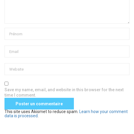
Save my name, email, and website in this browser for the next
time I comment.
This site uses Akismet to reduce spam.
Learn how your comment
data is processed
.