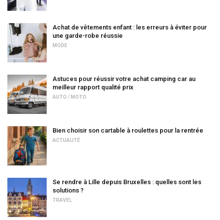
Achat de vêtements enfant : les erreurs à éviter pour
une garde-robe réussie
MODE
Astuces pour réussir votre achat camping car au
meilleur rapport qualité prix
AUTO / MOTO
Bien choisir son cartable à roulettes pour la rentrée
ACTUALITÉ
Se rendre à Lille depuis Bruxelles : quelles sont les
solutions ?
TRAVEL