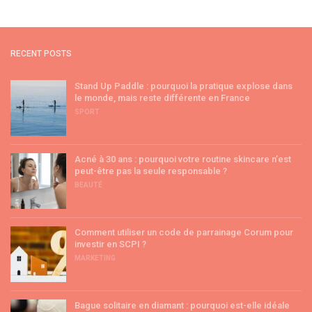
RECENT POSTS
Stand Up Paddle : pourquoi la pratique explose dans
le monde, mais reste différente en France
SPORT
Acné à 30 ans : pourquoi votre routine skincare n’est
peut-être pas la seule responsable ?
BEAUTÉ
Comment utiliser un code de parrainage Corum pour
investir en SCPI ?
MARKETING
Bague solitaire en diamant : pourquoi est-elle idéale