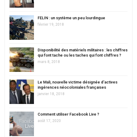
FELIN : un système un peu lourdingue
février 19, 2018
Disponibilité des matériels militaires : les chiffres
qui font tache ou les taches qui font chiffres ?
mars 8, 2018
Le Mali, nouvelle victime désignée d’actives
ingérences néocoloniales françaises
janvier 18, 2018
Comment utiliser Facebook Live ?
août 17, 2020