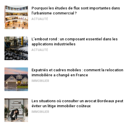
Pourquoi les études de flux sont importantes dans
l’urbanisme commercial ?
ACTUALITÉ
L’embout rond : un composant essentiel dans les
applications industrielles
ACTUALITÉ
Expatriés et cadres mobiles : comment la relocation
immobilière a changé en France
IMMOBILIER
Les situations où consulter un avocat Bordeaux peut
éviter un litige immobilier coûteux
IMMOBILIER