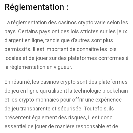
Réglementation :
La réglementation des casinos crypto varie selon les
pays. Certains pays ont des lois strictes sur les jeux
d’argent en ligne, tandis que d’autres sont plus
permissifs. Il est important de connaître les lois
locales et de jouer sur des plateformes conformes à
la réglementation en vigueur.
En résumé, les casinos crypto sont des plateformes
de jeu en ligne qui utilisent la technologie blockchain
et les crypto-monnaies pour offrir une expérience
de jeu transparente et sécurisée. Toutefois, ils
présentent également des risques, il est donc
essentiel de jouer de manière responsable et de