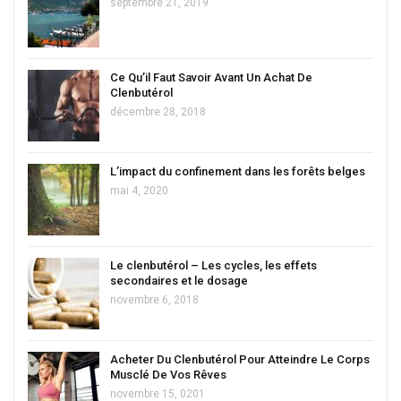
septembre 21, 2019
Ce Qu’il Faut Savoir Avant Un Achat De
Clenbutérol
décembre 28, 2018
L’impact du confinement dans les forêts belges
mai 4, 2020
Le clenbutérol – Les cycles, les effets
secondaires et le dosage
novembre 6, 2018
Acheter Du Clenbutérol Pour Atteindre Le Corps
Musclé De Vos Rêves
novembre 15, 0201