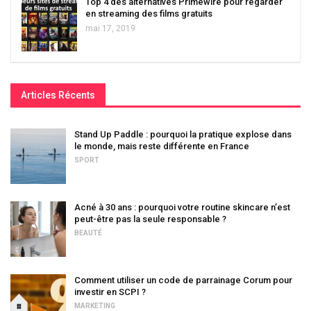
Top 4 des alternatives Primewire pour regarder
en streaming des films gratuits
mai 17, 2019
Articles Récents
Stand Up Paddle : pourquoi la pratique explose dans
le monde, mais reste différente en France
SPORT
Acné à 30 ans : pourquoi votre routine skincare n’est
peut-être pas la seule responsable ?
BEAUTÉ
Comment utiliser un code de parrainage Corum pour
investir en SCPI ?
MARKETING