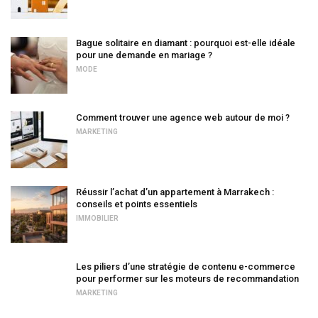
Bague solitaire en diamant : pourquoi est-elle idéale
pour une demande en mariage ?
MODE
Comment trouver une agence web autour de moi ?
MARKETING
Réussir l’achat d’un appartement à Marrakech :
conseils et points essentiels
IMMOBILIER
Les piliers d’une stratégie de contenu e-commerce
pour performer sur les moteurs de recommandation
MARKETING