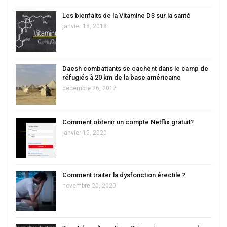
Les bienfaits de la Vitamine D3 sur la santé
janvier 18, 2018
Daesh combattants se cachent dans le camp de
réfugiés à 20 km de la base américaine
décembre 26, 2017
Comment obtenir un compte Netflix gratuit?
janvier 15, 2020
Comment traiter la dysfonction érectile ?
novembre 20, 2020