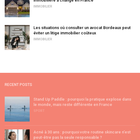
immobilière a changé en France
IMMOBILIER
Les situations où consulter un avocat Bordeaux peut
éviter un litige immobilier coûteux
IMMOBILIER
RECENT POSTS
Stand Up Paddle : pourquoi la pratique explose dans
le monde, mais reste différente en France
SPORT
Acné à 30 ans : pourquoi votre routine skincare n’est
peut-être pas la seule responsable ?