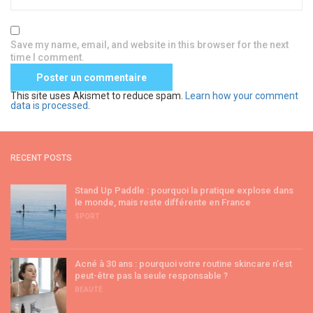
Save my name, email, and website in this browser for the next
time I comment.
This site uses Akismet to reduce spam.
Learn how your comment
data is processed
.
RECENT POSTS
Stand Up Paddle : pourquoi la pratique explose dans
le monde, mais reste différente en France
SPORT
Acné à 30 ans : pourquoi votre routine skincare n’est
peut-être pas la seule responsable ?
BEAUTÉ