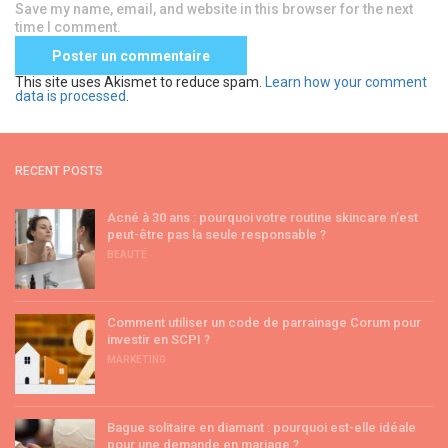
Save my name, email, and website in this browser for the next
time I comment.
This site uses Akismet to reduce spam.
Learn how your comment
data is processed
.
RECENT POSTS
Acné à 30 ans : pourquoi votre routine skincare n’est
peut-être pas la seule responsable ?
BEAUTÉ
Comment utiliser un code de parrainage Corum pour
investir en SCPI ?
MARKETING
Bague solitaire en diamant : pourquoi est-elle idéale
pour une demande en mariage ?