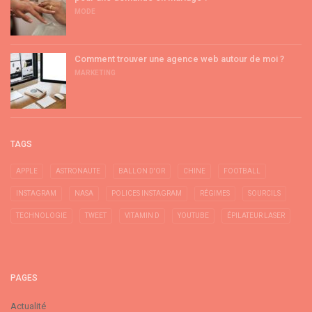
MODE
Comment trouver une agence web autour de moi ?
MARKETING
TAGS
APPLE
ASTRONAUTE
BALLON D'OR
CHINE
FOOTBALL
INSTAGRAM
NASA
POLICES INSTAGRAM
RÉGIMES
SOURCILS
TECHNOLOGIE
TWEET
VITAMIN D
YOUTUBE
ÉPILATEUR LASER
PAGES
Actualité