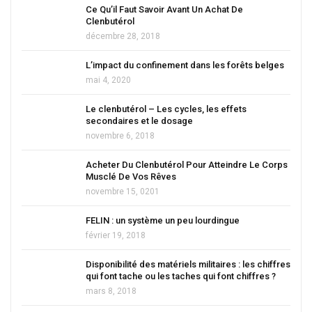
Ce Qu’il Faut Savoir Avant Un Achat De
Clenbutérol
décembre 28, 2018
L’impact du confinement dans les forêts belges
mai 4, 2020
Le clenbutérol – Les cycles, les effets
secondaires et le dosage
novembre 6, 2018
Acheter Du Clenbutérol Pour Atteindre Le Corps
Musclé De Vos Rêves
novembre 15, 0201
FELIN : un système un peu lourdingue
février 19, 2018
Disponibilité des matériels militaires : les chiffres
qui font tache ou les taches qui font chiffres ?
mars 8, 2018