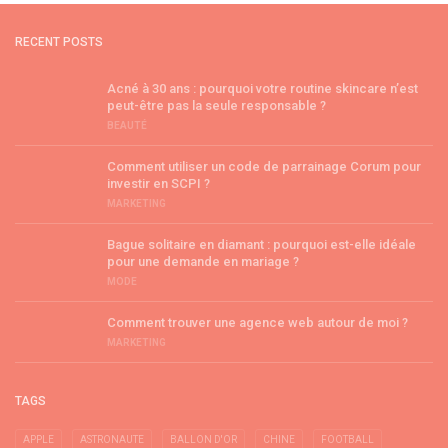
RECENT POSTS
Acné à 30 ans : pourquoi votre routine skincare n’est
peut-être pas la seule responsable ?
BEAUTÉ
Comment utiliser un code de parrainage Corum pour
investir en SCPI ?
MARKETING
Bague solitaire en diamant : pourquoi est-elle idéale
pour une demande en mariage ?
MODE
Comment trouver une agence web autour de moi ?
MARKETING
TAGS
APPLE
ASTRONAUTE
BALLON D'OR
CHINE
FOOTBALL