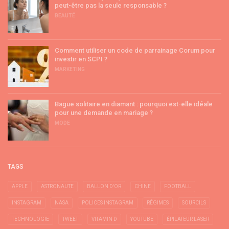
peut-être pas la seule responsable ?
BEAUTÉ
Comment utiliser un code de parrainage Corum pour
investir en SCPI ?
MARKETING
Bague solitaire en diamant : pourquoi est-elle idéale
pour une demande en mariage ?
MODE
TAGS
APPLE
ASTRONAUTE
BALLON D'OR
CHINE
FOOTBALL
INSTAGRAM
NASA
POLICES INSTAGRAM
RÉGIMES
SOURCILS
TECHNOLOGIE
TWEET
VITAMIN D
YOUTUBE
ÉPILATEUR LASER