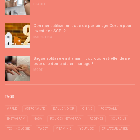
BEAUTÉ
Comment utiliser un code de parrainage Corum pour
investir en SCPI ?
MARKETING
Bague solitaire en diamant : pourquoi est-elle idéale
pour une demande en mariage ?
MODE
TAGS
APPLE
ASTRONAUTE
BALLON D'OR
CHINE
FOOTBALL
INSTAGRAM
NASA
POLICES INSTAGRAM
RÉGIMES
SOURCILS
TECHNOLOGIE
TWEET
VITAMIN D
YOUTUBE
ÉPILATEUR LASER