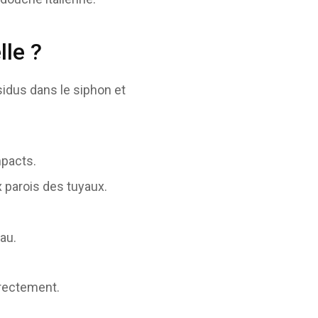
lle ?
idus dans le siphon et
mpacts.
x parois des tuyaux.
eau.
rrectement.