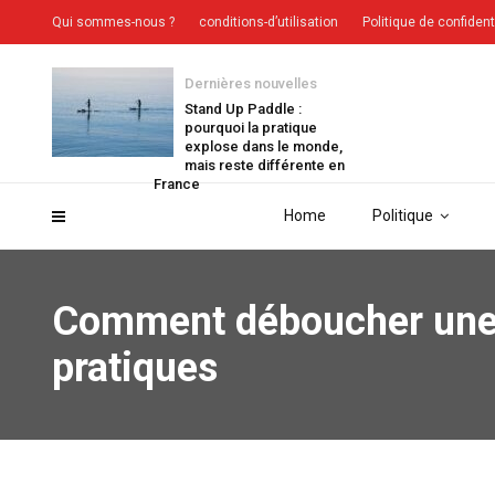
Qui sommes-nous ?
conditions-d’utilisation
Politique de confident
Dernières nouvelles
Stand Up Paddle :
pourquoi la pratique
explose dans le monde,
mais reste différente en
France
Home
Politique
Comment déboucher une d
pratiques