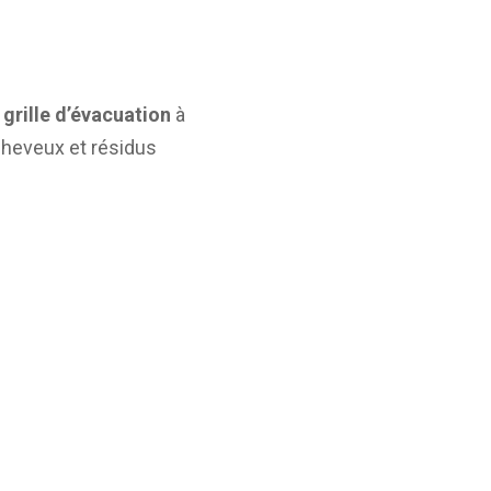
a
grille d’évacuation
à
 cheveux et résidus