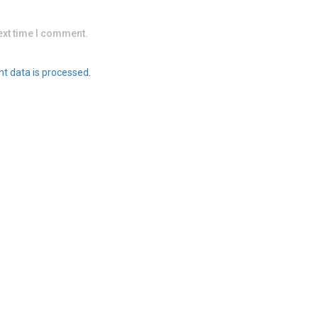
ext time I comment.
t data is processed
.