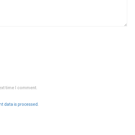
ext time I comment.
t data is processed
.