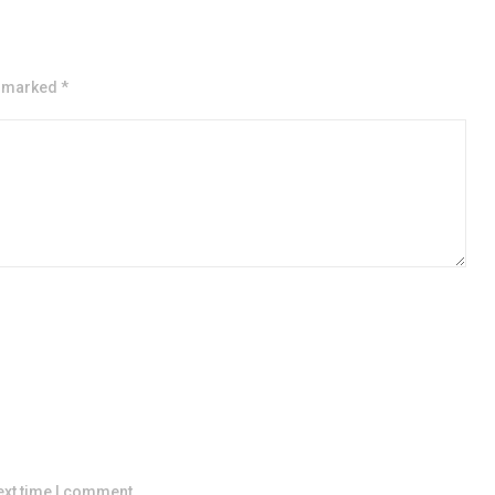
e marked *
ext time I comment.