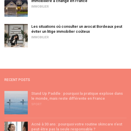
immobilière a changé en France
IMMOBILIER
Les situations où consulter un avocat Bordeaux peut
éviter un litige immobilier coûteux
IMMOBILIER
RECENT POSTS
Stand Up Paddle : pourquoi la pratique explose dans
le monde, mais reste différente en France
SPORT
Acné à 30 ans : pourquoi votre routine skincare n’est
peut-être pas la seule responsable ?