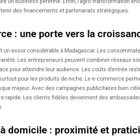
re un business pérenne. Enfin, l’agro-transformation enco
tenir des financements et partenariats stratégiques.
e : une porte vers la croissan
aît un essor considérable à Madagascar. Les consommat
 variété. Les entrepreneurs peuvent combiner réseaux so
icace pour atteindre leur audience. Les coûts d’entrée res
surtout pour les produits de niche. Le e-commerce perme
sque majeur. Avec des campagnes publicitaires bien ciblé
e rapide. Les clients fidèles deviennent des ambassadeu
s.
à domicile : proximité et pratic