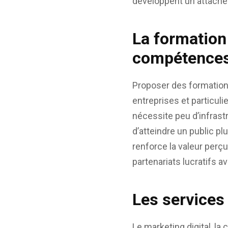
développent un attache
La formation 
compétence
Proposer des formations
entreprises et particul
nécessite peu d’infrast
d’atteindre un public p
renforce la valeur perçue
partenariats lucratifs a
Les services 
Le marketing digital, l