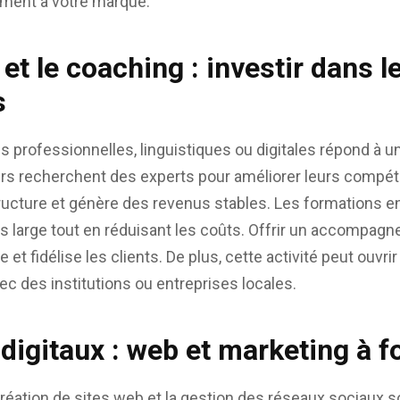
ment à votre marque.
et le coaching : investir dans l
s
 professionnelles, linguistiques ou digitales répond à u
iers recherchent des experts pour améliorer leurs compét
ructure et génère des revenus stables. Les formations e
lus large tout en réduisant les coûts. Offrir un accompa
 et fidélise les clients. De plus, cette activité peut ouvrir
vec des institutions ou entreprises locales.
digitaux : web et marketing à f
a création de sites web et la gestion des réseaux sociaux