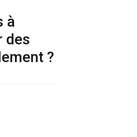
s à
r des
lement ?