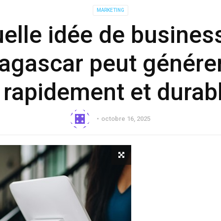
MARKETING
elle idée de busines
gascar peut génére
 rapidement et durab
octobre 16, 2025