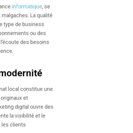
enance
informatique
, se
 malgaches. La qualité
 Ce type de business
 abonnements ou des
 l’écoute des besoins
rence.
t modernité
nat local constitue une
 originaux et
keting digital ouvre des
e la visibilité et le
 les clients