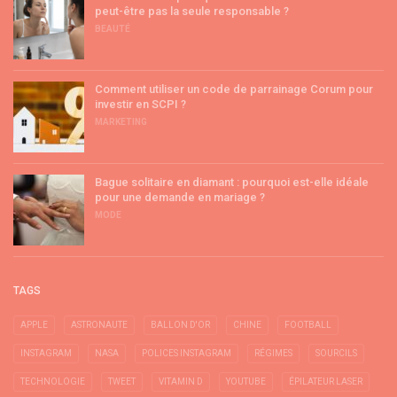
peut-être pas la seule responsable ?
BEAUTÉ
Comment utiliser un code de parrainage Corum pour
investir en SCPI ?
MARKETING
Bague solitaire en diamant : pourquoi est-elle idéale
pour une demande en mariage ?
MODE
TAGS
APPLE
ASTRONAUTE
BALLON D'OR
CHINE
FOOTBALL
INSTAGRAM
NASA
POLICES INSTAGRAM
RÉGIMES
SOURCILS
TECHNOLOGIE
TWEET
VITAMIN D
YOUTUBE
ÉPILATEUR LASER