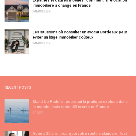
Expatriés et cadres mobiles : comment la relocation
immobilière a changé en France
IMMOBILIER
Les situations où consulter un avocat Bordeaux peut
éviter un litige immobilier coûteux
IMMOBILIER
RECENT POSTS
Stand Up Paddle : pourquoi la pratique explose dans
le monde, mais reste différente en France
SPORT
Acné à 30 ans : pourquoi votre routine skincare n’est