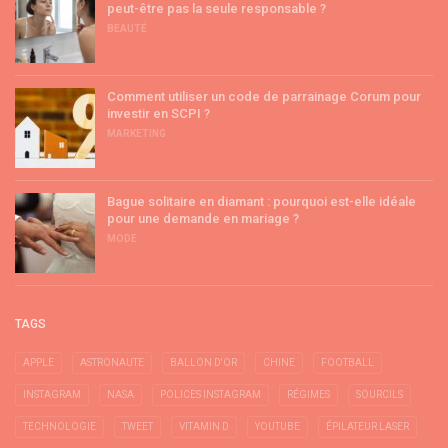
peut-être pas la seule responsable ?
BEAUTÉ
Comment utiliser un code de parrainage Corum pour
investir en SCPI ?
MARKETING
Bague solitaire en diamant : pourquoi est-elle idéale
pour une demande en mariage ?
MODE
TAGS
APPLE
ASTRONAUTE
BALLON D'OR
CHINE
FOOTBALL
INSTAGRAM
NASA
POLICES INSTAGRAM
RÉGIMES
SOURCILS
TECHNOLOGIE
TWEET
VITAMIN D
YOUTUBE
ÉPILATEUR LASER