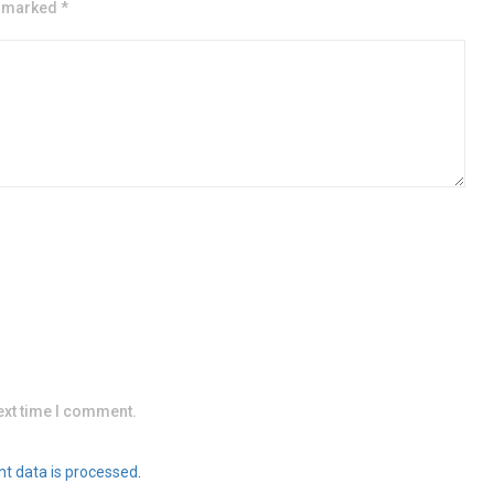
e marked *
ext time I comment.
t data is processed
.