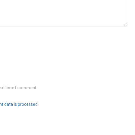
ext time I comment.
t data is processed
.