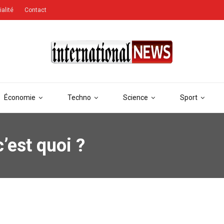
ialité
Contact
Économie
Techno
Science
Sport
c’est quoi ?