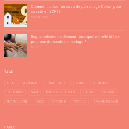
Comment utiliser un code de parrainage Corum pour
investir en SCPI ?
MARKETING
Bague solitaire en diamant : pourquoi est-elle idéale
pour une demande en mariage ?
MODE
TAGS
APPLE
ASTRONAUTE
BALLON D'OR
CHINE
FOOTBALL
INSTAGRAM
NASA
POLICES INSTAGRAM
RÉGIMES
SOURCILS
TECHNOLOGIE
TWEET
VITAMIN D
YOUTUBE
ÉPILATEUR LASER
PAGES