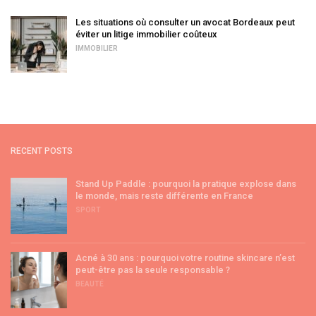
Les situations où consulter un avocat Bordeaux peut
éviter un litige immobilier coûteux
IMMOBILIER
RECENT POSTS
Stand Up Paddle : pourquoi la pratique explose dans
le monde, mais reste différente en France
SPORT
Acné à 30 ans : pourquoi votre routine skincare n’est
peut-être pas la seule responsable ?
BEAUTÉ