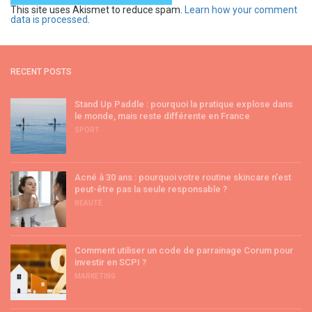
This site uses Akismet to reduce spam.
Learn how your comment
data is processed
.
RECENT POSTS
Stand Up Paddle : pourquoi la pratique explose dans
le monde, mais reste différente en France
SPORT
Acné à 30 ans : pourquoi votre routine skincare n’est
peut-être pas la seule responsable ?
BEAUTÉ
Comment utiliser un code de parrainage Corum pour
investir en SCPI ?
MARKETING