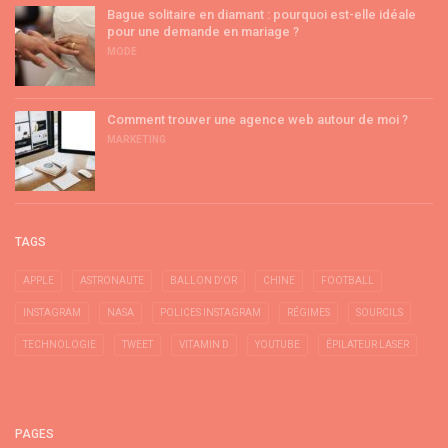
Bague solitaire en diamant : pourquoi est-elle idéale
pour une demande en mariage ?
MODE
Comment trouver une agence web autour de moi ?
MARKETING
TAGS
APPLE
ASTRONAUTE
BALLON D'OR
CHINE
FOOTBALL
INSTAGRAM
NASA
POLICES INSTAGRAM
RÉGIMES
SOURCILS
TECHNOLOGIE
TWEET
VITAMIN D
YOUTUBE
ÉPILATEUR LASER
PAGES