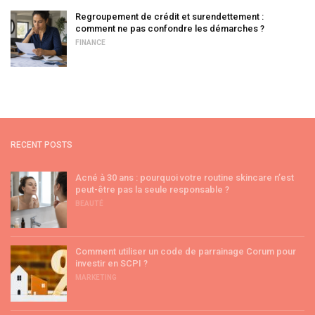
Regroupement de crédit et surendettement :
comment ne pas confondre les démarches ?
FINANCE
RECENT POSTS
Acné à 30 ans : pourquoi votre routine skincare n’est
peut-être pas la seule responsable ?
BEAUTÉ
Comment utiliser un code de parrainage Corum pour
investir en SCPI ?
MARKETING