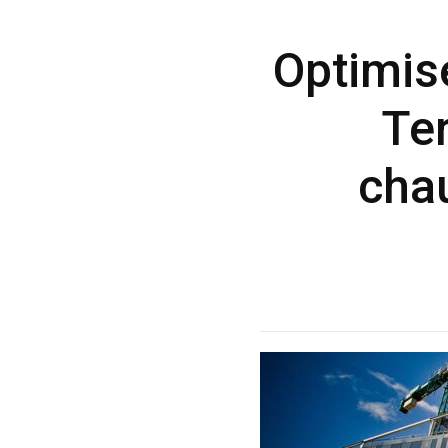
Optimise
Te
cha