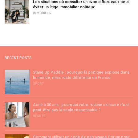
Les situations où consulter un avocat Bordeaux peut
éviter un litige immobilier coûteux
IMMOBILIER
RECENT POSTS
Stand Up Paddle : pourquoi la pratique explose dans
le monde, mais reste différente en France
SPORT
Acné à 30 ans : pourquoi votre routine skincare n’est
peut-être pas la seule responsable ?
BEAUTÉ
Comment utiliser un code de parrainage Corum pour