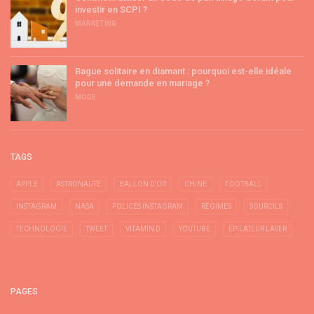
investir en SCPI ?
MARKETING
Bague solitaire en diamant : pourquoi est-elle idéale
pour une demande en mariage ?
MODE
TAGS
APPLE
ASTRONAUTE
BALLON D'OR
CHINE
FOOTBALL
INSTAGRAM
NASA
POLICES INSTAGRAM
RÉGIMES
SOURCILS
TECHNOLOGIE
TWEET
VITAMIN D
YOUTUBE
ÉPILATEUR LASER
PAGES