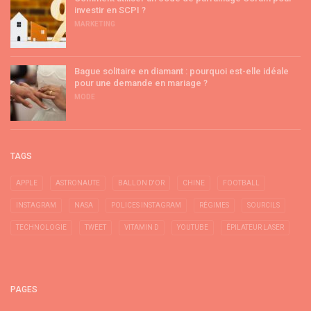
investir en SCPI ?
MARKETING
Bague solitaire en diamant : pourquoi est-elle idéale
pour une demande en mariage ?
MODE
TAGS
APPLE
ASTRONAUTE
BALLON D'OR
CHINE
FOOTBALL
INSTAGRAM
NASA
POLICES INSTAGRAM
RÉGIMES
SOURCILS
TECHNOLOGIE
TWEET
VITAMIN D
YOUTUBE
ÉPILATEUR LASER
PAGES