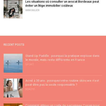
Les situations où consulter un avocat Bordeaux peut
éviter un litige immobilier coûteux
IMMOBILIER
RECENT POSTS
Stand Up Paddle : pourquoi la pratique explose dans
le monde, mais reste différente en France
SPORT
Acné à 30 ans : pourquoi votre routine skincare n’est
peut-être pas la seule responsable ?
BEAUTÉ
Comment utiliser un code de parrainage Corum pour