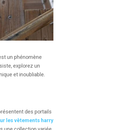
 c’est un phénomène
siste, explorez un
ique et inoubliable.
présentent des portails
sur les vêtements harry
s une collection variée