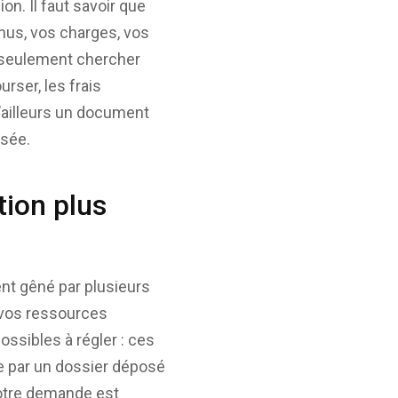
on. Il faut savoir que
enus, vos charges, vos
 seulement chercher
rser, les frais
’ailleurs un document
osée.
tion plus
nt gêné par plusieurs
vos ressources
ossibles à régler : ces
e par un dossier déposé
votre demande est