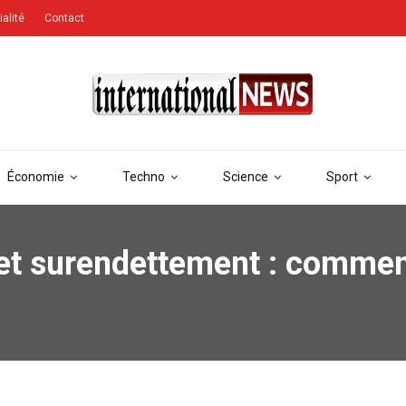
ialité
Contact
Économie
Techno
Science
Sport
et surendettement : commen