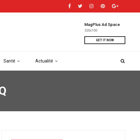
MagPlus Ad Space
320x100
GET IT NOW
Santé
Actualité
TQ