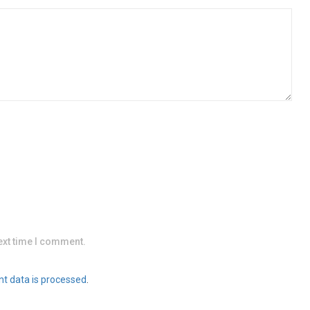
ext time I comment.
t data is processed
.