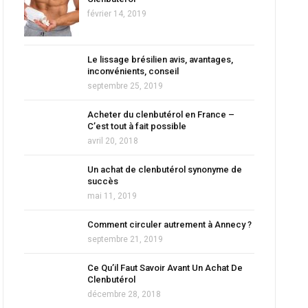
février 14, 2019
Le lissage brésilien avis, avantages,
inconvénients, conseil
septembre 25, 2019
Acheter du clenbutérol en France –
C’est tout à fait possible
avril 20, 2018
Un achat de clenbutérol synonyme de
succès
mai 11, 2019
Comment circuler autrement à Annecy ?
septembre 21, 2019
Ce Qu’il Faut Savoir Avant Un Achat De
Clenbutérol
décembre 28, 2018