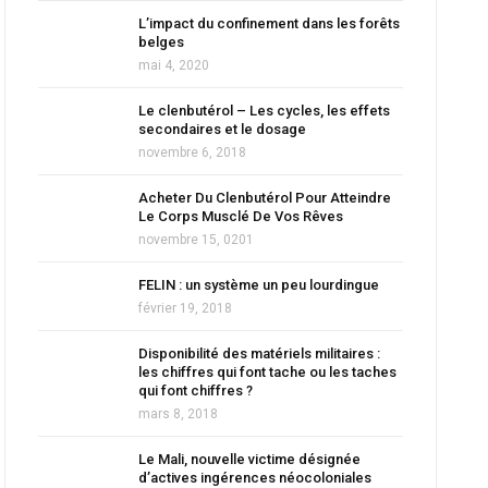
L’impact du confinement dans les forêts
belges
mai 4, 2020
Le clenbutérol – Les cycles, les effets
secondaires et le dosage
novembre 6, 2018
Acheter Du Clenbutérol Pour Atteindre
Le Corps Musclé De Vos Rêves
novembre 15, 0201
FELIN : un système un peu lourdingue
février 19, 2018
Disponibilité des matériels militaires :
les chiffres qui font tache ou les taches
qui font chiffres ?
mars 8, 2018
Le Mali, nouvelle victime désignée
d’actives ingérences néocoloniales