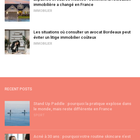
immobilière a changé en France
IMMOBILIER
Les situations où consulter un avocat Bordeaux peut
éviter un litige immobilier coûteux
IMMOBILIER
RECENT POSTS
Stand Up Paddle : pourquoi la pratique explose dans
le monde, mais reste différente en France
SPORT
Acné à 30 ans : pourquoi votre routine skincare n’est