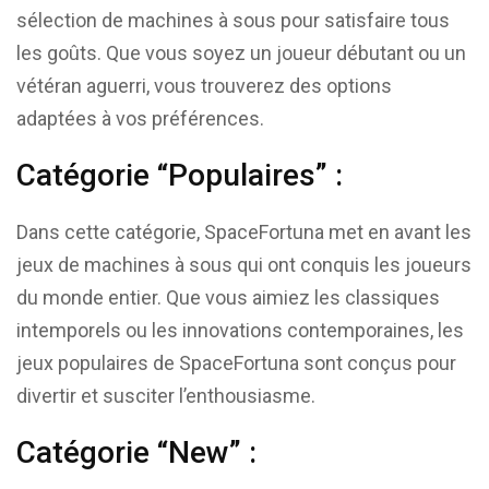
sélection de machines à sous pour satisfaire tous
les goûts. Que vous soyez un joueur débutant ou un
vétéran aguerri, vous trouverez des options
adaptées à vos préférences.
Catégorie “Populaires” :
Dans cette catégorie, SpaceFortuna met en avant les
jeux de machines à sous qui ont conquis les joueurs
du monde entier. Que vous aimiez les classiques
intemporels ou les innovations contemporaines, les
jeux populaires de SpaceFortuna sont conçus pour
divertir et susciter l’enthousiasme.
Catégorie “New” :