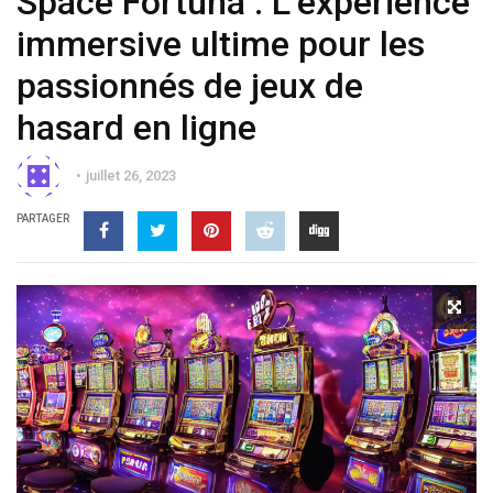
Space Fortuna : L’expérience
immersive ultime pour les
passionnés de jeux de
hasard en ligne
juillet 26, 2023
PARTAGER