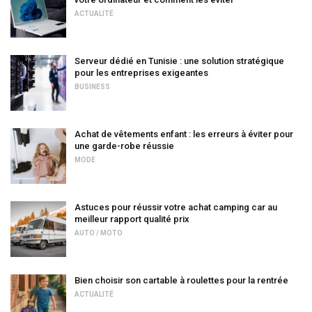
ACTUALITÉ
Serveur dédié en Tunisie : une solution stratégique
pour les entreprises exigeantes
BUSINESS
Achat de vêtements enfant : les erreurs à éviter pour
une garde-robe réussie
MODE
Astuces pour réussir votre achat camping car au
meilleur rapport qualité prix
AUTO / MOTO
Bien choisir son cartable à roulettes pour la rentrée
ACTUALITÉ