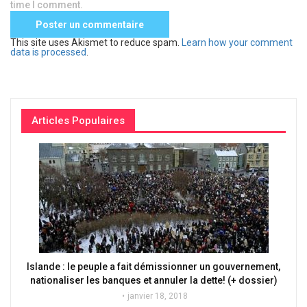
time I comment.
This site uses Akismet to reduce spam.
Learn how your comment
data is processed
.
Articles Populaires
Islande : le peuple a fait démissionner un gouvernement,
nationaliser les banques et annuler la dette! (+ dossier)
janvier 18, 2018