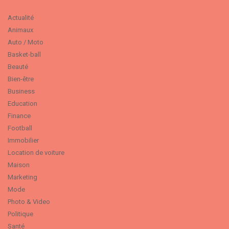
Actualité
Animaux
Auto / Moto
Basket-ball
Beauté
Bien-être
Business
Education
Finance
Football
Immobilier
Location de voiture
Maison
Marketing
Mode
Photo & Video
Politique
Santé