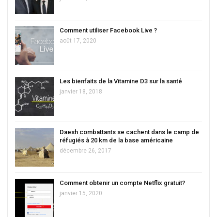
Comment utiliser Facebook Live ?
août 17, 2020
Les bienfaits de la Vitamine D3 sur la santé
janvier 18, 2018
Daesh combattants se cachent dans le camp de
réfugiés à 20 km de la base américaine
décembre 26, 2017
Comment obtenir un compte Netflix gratuit?
janvier 15, 2020