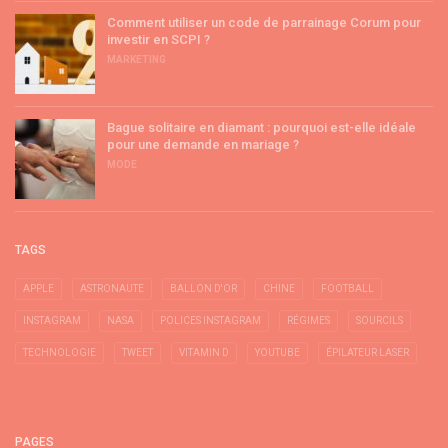
Comment utiliser un code de parrainage Corum pour
investir en SCPI ?
MARKETING
Bague solitaire en diamant : pourquoi est-elle idéale
pour une demande en mariage ?
MODE
TAGS
APPLE
ASTRONAUTE
BALLON D'OR
CHINE
FOOTBALL
INSTAGRAM
NASA
POLICES INSTAGRAM
RÉGIMES
SOURCILS
TECHNOLOGIE
TWEET
VITAMIN D
YOUTUBE
ÉPILATEUR LASER
PAGES