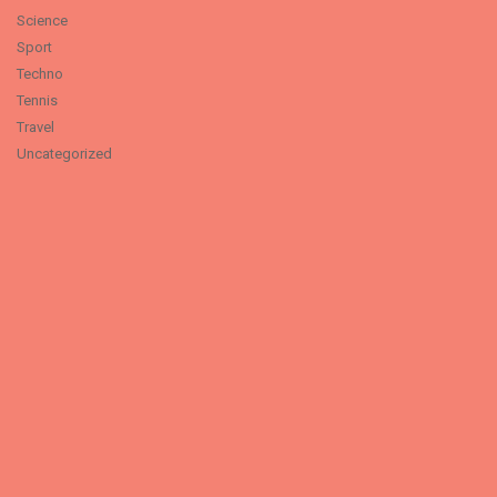
Science
Sport
Techno
Tennis
Travel
Uncategorized