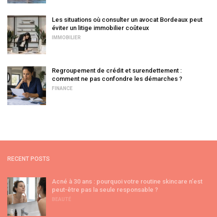
Les situations où consulter un avocat Bordeaux peut
éviter un litige immobilier coûteux
IMMOBILIER
Regroupement de crédit et surendettement :
comment ne pas confondre les démarches ?
FINANCE
RECENT POSTS
Acné à 30 ans : pourquoi votre routine skincare n’est
peut-être pas la seule responsable ?
BEAUTÉ