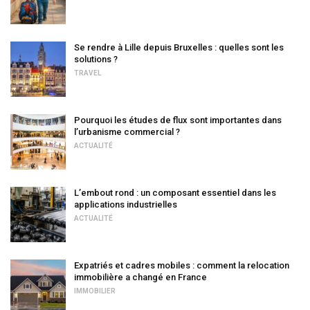
Se rendre à Lille depuis Bruxelles : quelles sont les
solutions ?
TRAVEL
Pourquoi les études de flux sont importantes dans
l’urbanisme commercial ?
ACTUALITÉ
L’embout rond : un composant essentiel dans les
applications industrielles
ACTUALITÉ
Expatriés et cadres mobiles : comment la relocation
immobilière a changé en France
IMMOBILIER