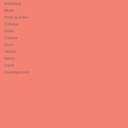
Marketing
Mode
Photo & Video
Politique
Santé
Science
Sport
Techno
Tennis
Travel
Uncategorized