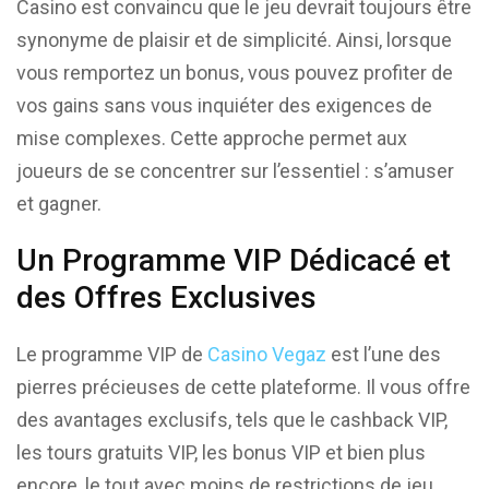
Casino est convaincu que le jeu devrait toujours être
synonyme de plaisir et de simplicité. Ainsi, lorsque
vous remportez un bonus, vous pouvez profiter de
vos gains sans vous inquiéter des exigences de
mise complexes. Cette approche permet aux
joueurs de se concentrer sur l’essentiel : s’amuser
et gagner.
Un Programme VIP Dédicacé et
des Offres Exclusives
Le programme VIP de
Casino Vegaz
est l’une des
pierres précieuses de cette plateforme. Il vous offre
des avantages exclusifs, tels que le cashback VIP,
les tours gratuits VIP, les bonus VIP et bien plus
encore, le tout avec moins de restrictions de jeu.