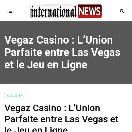
Vegaz Casino : L’Union
Parfaite entre Las Vegas
et le Jeu en Ligne
ACTUALITÉ
Vegaz Casino : L’Union
Parfaite entre Las Vegas et
le Jeu en Ligne