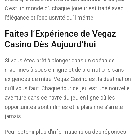
C’est un monde où chaque joueur est traité avec
l’élégance et l’exclusivité qu’il mérite.
Faites l’Expérience de Vegaz
Casino Dès Aujourd’hui
Si vous êtes prêt à plonger dans un océan de
machines à sous en ligne et de promotions sans
exigences de mise, Vegaz Casino est la destination
qu’il vous faut. Chaque tour de jeu est une nouvelle
aventure dans ce havre du jeu en ligne où les
opportunités sont infinies et le plaisir ne s’arrête
jamais.
Pour obtenir plus d’informations ou des réponses