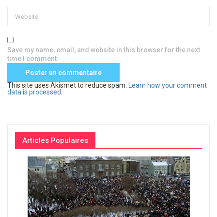
Save my name, email, and website in this browser for the next
time I comment.
This site uses Akismet to reduce spam.
Learn how your comment
data is processed
.
Articles Populaires