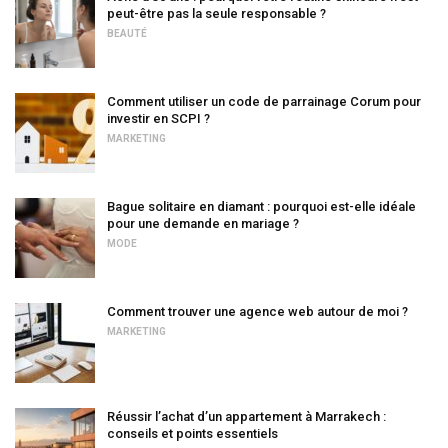
peut-être pas la seule responsable ?
BEAUTÉ
Comment utiliser un code de parrainage Corum pour
investir en SCPI ?
MARKETING
Bague solitaire en diamant : pourquoi est-elle idéale
pour une demande en mariage ?
MODE
Comment trouver une agence web autour de moi ?
MARKETING
Réussir l’achat d’un appartement à Marrakech :
conseils et points essentiels