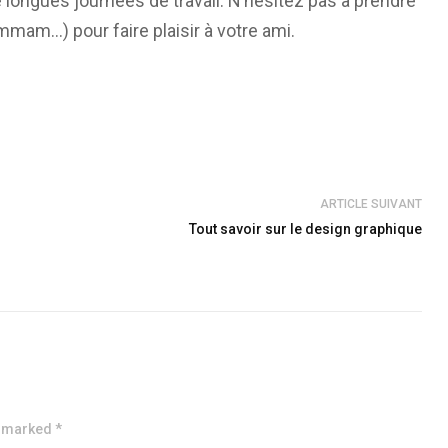
longues journées de travail. N’hésitez pas à prendre
mmam…) pour faire plaisir à votre ami.
ARTICLE SUIVANT
Tout savoir sur le design graphique
e marked *