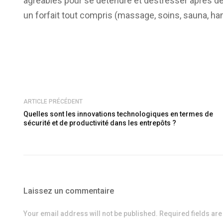
agréables pour se détendre et déstresser après de 
un forfait tout compris (massage, soins, sauna, ha
ARTICLE PRÉCÉDENT
Quelles sont les innovations technologiques en termes de
sécurité et de productivité dans les entrepôts ?
Laissez un commentaire
Your email address will not be published. Required fields ar