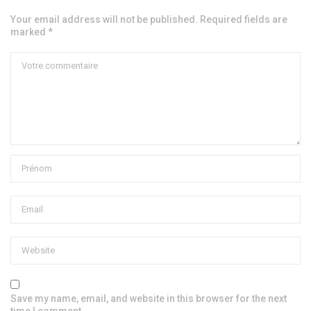
Your email address will not be published. Required fields are
marked *
Save my name, email, and website in this browser for the next
time I comment.