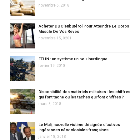
novembre 6, 2018
Acheter Du Clenbutérol Pour Atteindre Le Corps
Musclé De Vos Rêves
novembre 15, 0201
FELIN : un système un peu lourdingue
février 19, 2018
Disponibilité des matériels militaires : les chiffres
qui font tache ou les taches qui font chiffres ?
mars 8, 2018
Le Mali, nouvelle victime désignée d’actives
ingérences néocoloniales françaises
janvier 18, 2018