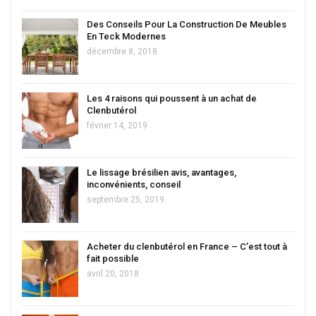
Des Conseils Pour La Construction De Meubles
En Teck Modernes
décembre 8, 2018
Les 4 raisons qui poussent à un achat de
Clenbutérol
février 14, 2019
Le lissage brésilien avis, avantages,
inconvénients, conseil
septembre 25, 2019
Acheter du clenbutérol en France – C’est tout à
fait possible
avril 20, 2018