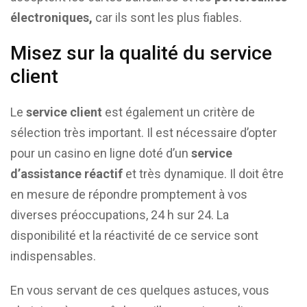
électroniques,
car ils sont les plus fiables.
Misez sur la qualité du service
client
Le
service client
est également un critère de
sélection très important. Il est nécessaire d’opter
pour un casino en ligne doté d’un
service
d’assistance réactif
et très dynamique. Il doit être
en mesure de répondre promptement à vos
diverses préoccupations, 24 h sur 24. La
disponibilité et la réactivité de ce service sont
indispensables.
En vous servant de ces quelques astuces, vous