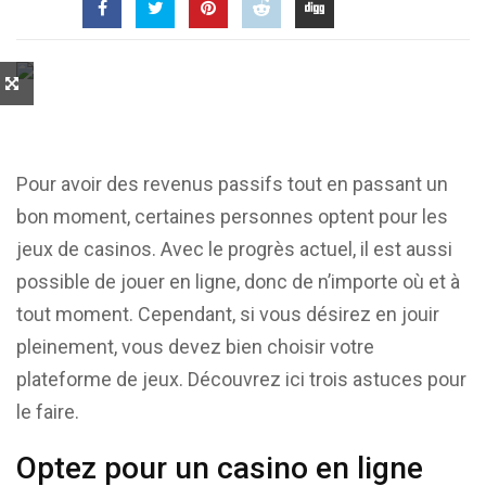
Pour avoir des revenus passifs tout en passant un
bon moment, certaines personnes optent pour les
jeux de casinos. Avec le progrès actuel, il est aussi
possible de jouer en ligne, donc de n’importe où et à
tout moment. Cependant, si vous désirez en jouir
pleinement, vous devez bien choisir votre
plateforme de jeux. Découvrez ici trois astuces pour
le faire.
Optez pour un casino en ligne