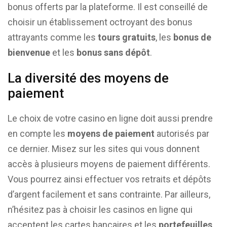
bonus offerts par la plateforme. Il est conseillé de
choisir un établissement octroyant des bonus
attrayants comme les
tours gratuits
, les
bonus de
bienvenue
et les
bonus sans dépôt
.
La diversité des moyens de
paiement
Le choix de votre casino en ligne doit aussi prendre
en compte les
moyens de paiement
autorisés par
ce dernier. Misez sur les sites qui vous donnent
accès à plusieurs moyens de paiement différents.
Vous pourrez ainsi effectuer vos retraits et dépôts
d’argent facilement et sans contrainte. Par ailleurs,
n’hésitez pas à choisir les casinos en ligne qui
acceptent les cartes bancaires et les
portefeuilles