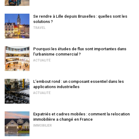
Se rendre à Lille depuis Bruxelles : quelles sont les
solutions ?
TRAVEL
Pourquoi les études de flux sont importantes dans
l’urbanisme commercial ?
ACTUALITÉ
L’embout rond : un composant essentiel dans les
applications industrielles
ACTUALITÉ
Expatriés et cadres mobiles : comment la relocation
immobilière a changé en France
IMMOBILIER