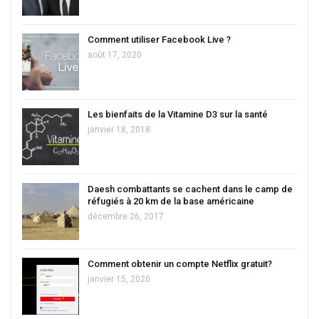
Comment utiliser Facebook Live ?
août 17, 2020
Les bienfaits de la Vitamine D3 sur la santé
janvier 18, 2018
Daesh combattants se cachent dans le camp de
réfugiés à 20 km de la base américaine
décembre 26, 2017
Comment obtenir un compte Netflix gratuit?
janvier 15, 2020