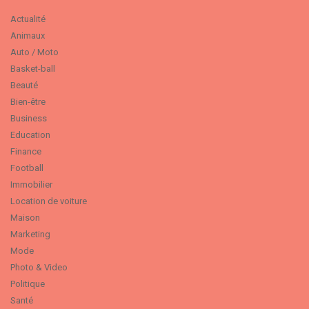
Actualité
Animaux
Auto / Moto
Basket-ball
Beauté
Bien-être
Business
Education
Finance
Football
Immobilier
Location de voiture
Maison
Marketing
Mode
Photo & Video
Politique
Santé