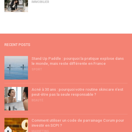
IMMOBILIER
RECENT POSTS
Stand Up Paddle : pourquoi la pratique explose dans
le monde, mais reste différente en France
SPORT
Acné à 30 ans : pourquoi votre routine skincare n’est
peut-être pas la seule responsable ?
BEAUTÉ
Comment utiliser un code de parrainage Corum pour
investir en SCPI ?
MARKETING