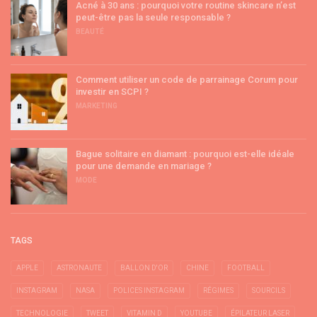
Acné à 30 ans : pourquoi votre routine skincare n’est
peut-être pas la seule responsable ?
BEAUTÉ
Comment utiliser un code de parrainage Corum pour
investir en SCPI ?
MARKETING
Bague solitaire en diamant : pourquoi est-elle idéale
pour une demande en mariage ?
MODE
TAGS
APPLE
ASTRONAUTE
BALLON D'OR
CHINE
FOOTBALL
INSTAGRAM
NASA
POLICES INSTAGRAM
RÉGIMES
SOURCILS
TECHNOLOGIE
TWEET
VITAMIN D
YOUTUBE
ÉPILATEUR LASER