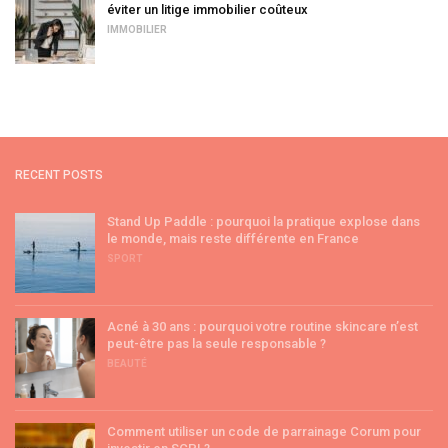
éviter un litige immobilier coûteux
IMMOBILIER
RECENT POSTS
Stand Up Paddle : pourquoi la pratique explose dans
le monde, mais reste différente en France
SPORT
Acné à 30 ans : pourquoi votre routine skincare n’est
peut-être pas la seule responsable ?
BEAUTÉ
Comment utiliser un code de parrainage Corum pour