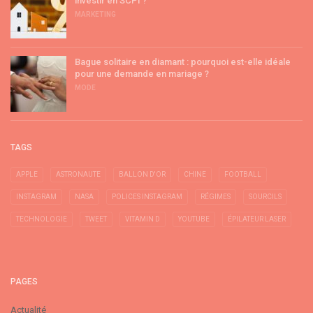
investir en SCPI ?
MARKETING
Bague solitaire en diamant : pourquoi est-elle idéale
pour une demande en mariage ?
MODE
TAGS
APPLE
ASTRONAUTE
BALLON D'OR
CHINE
FOOTBALL
INSTAGRAM
NASA
POLICES INSTAGRAM
RÉGIMES
SOURCILS
TECHNOLOGIE
TWEET
VITAMIN D
YOUTUBE
ÉPILATEUR LASER
PAGES
Actualité