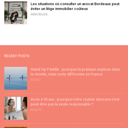
Les situations où consulter un avocat Bordeaux peut
éviter un litige immobilier coûteux
IMMOBILIER
RECENT POSTS
Stand Up Paddle : pourquoi la pratique explose dans
le monde, mais reste différente en France
SPORT
Acné à 30 ans : pourquoi votre routine skincare n’est
peut-être pas la seule responsable ?
BEAUTÉ