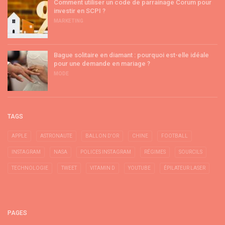
Comment utiliser un code de parrainage Corum pour
investir en SCPI ?
MARKETING
Bague solitaire en diamant : pourquoi est-elle idéale
pour une demande en mariage ?
MODE
TAGS
APPLE
ASTRONAUTE
BALLON D'OR
CHINE
FOOTBALL
INSTAGRAM
NASA
POLICES INSTAGRAM
RÉGIMES
SOURCILS
TECHNOLOGIE
TWEET
VITAMIN D
YOUTUBE
ÉPILATEUR LASER
PAGES