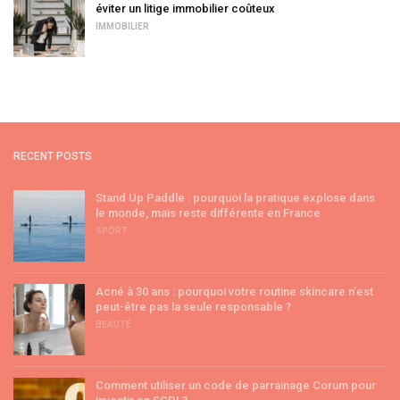
éviter un litige immobilier coûteux
IMMOBILIER
RECENT POSTS
Stand Up Paddle : pourquoi la pratique explose dans
le monde, mais reste différente en France
SPORT
Acné à 30 ans : pourquoi votre routine skincare n’est
peut-être pas la seule responsable ?
BEAUTÉ
Comment utiliser un code de parrainage Corum pour