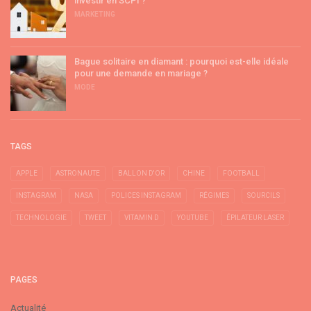
investir en SCPI ?
MARKETING
Bague solitaire en diamant : pourquoi est-elle idéale
pour une demande en mariage ?
MODE
TAGS
APPLE
ASTRONAUTE
BALLON D'OR
CHINE
FOOTBALL
INSTAGRAM
NASA
POLICES INSTAGRAM
RÉGIMES
SOURCILS
TECHNOLOGIE
TWEET
VITAMIN D
YOUTUBE
ÉPILATEUR LASER
PAGES
Actualité